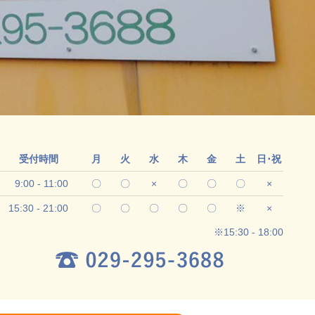
受付時間
月
火
水
木
金
土
日･祝
9:00 - 11:00
〇
〇
×
〇
〇
〇
×
15:30 - 21:00
〇
〇
〇
〇
〇
※
×
※15:30 - 18:00